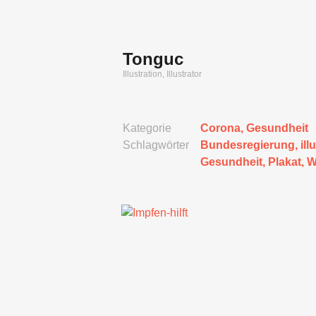
Zum
Inhalt
springen
Tonguc
Illustration, Illustrator
Kategorie
Corona
,
Gesundheit
Schlagwörter
Bundesregierung
,
ill
Gesundheit
,
Plakat
,
W