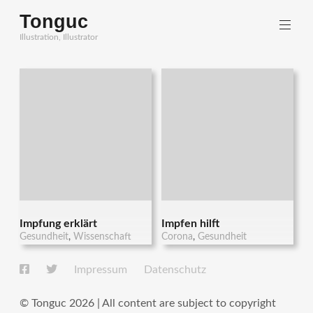
Zum
Tonguc
Inhalt
Illustration, Illustrator
springen
Impfung erklärt
Impfen hilft
Gesundheit
,
Wissenschaft
Corona
,
Gesundheit
Impressum
Datenschutz
© Tonguc 2026 | All content are subject to copyright